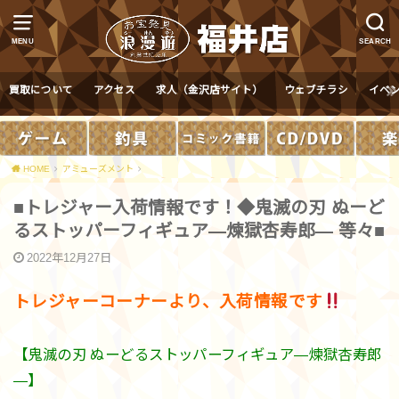
MENU
SEARCH
買取について
アクセス
求人（金沢店サイト）
ウェブチラシ
イベ
HOME
アミューズメント
■トレジャー入荷情報です！◆鬼滅の刃 ぬーど
るストッパーフィギュア―煉獄杏寿郎― 等々■
2022年12月27日
トレジャーコーナーより、入荷情報です
【鬼滅の刃 ぬーどるストッパーフィギュア―煉獄杏寿郎
―】