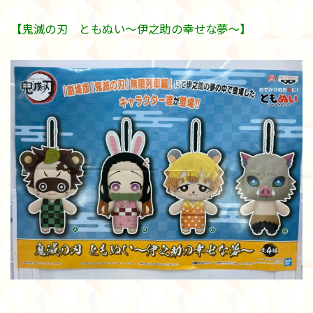
【鬼滅の刃 ともぬい〜伊之助の幸せな夢〜】