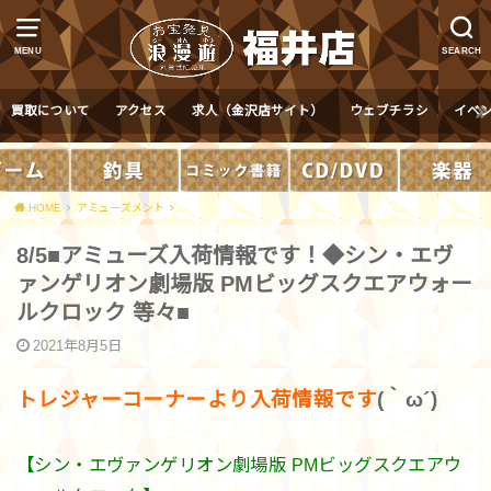
MENU
SEARCH
買取について
アクセス
求人（金沢店サイト）
ウェブチラシ
イベ
HOME
アミューズメント
8/5■アミューズ入荷情報です！◆シン・エヴ
ァンゲリオン劇場版 PMビッグスクエアウォー
ルクロック 等々■
2021年8月5日
トレジャーコーナーより入荷情報です
(｀ω´)
【シン・エヴァンゲリオン劇場版 PMビッグスクエアウ