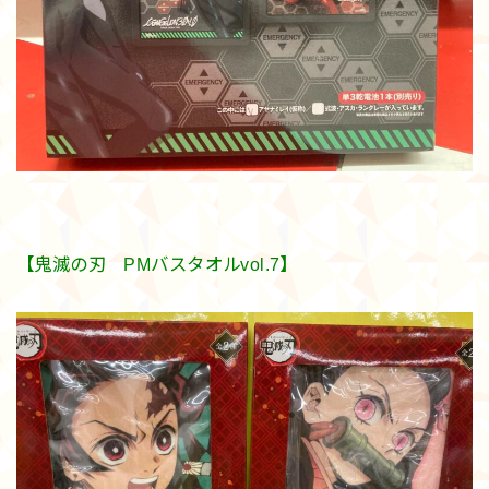
【鬼滅の刃 PMバスタオルvol.7】