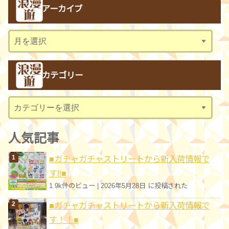
アーカイブ
ア
ー
カ
カテゴリー
イ
ブ
カ
テ
ゴ
人気記事
リ
■ガチャガチャストリートから新入荷情報で
ー
す!!■
1.9k件のビュー
|
2026年5月28日 に投稿された
■ガチャガチャストリートから新入荷情報で
す！！■