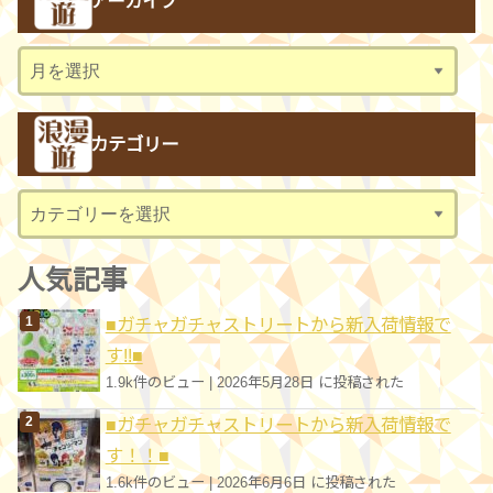
アーカイブ
ア
ー
カ
カテゴリー
イ
ブ
カ
テ
ゴ
人気記事
リ
■ガチャガチャストリートから新入荷情報で
ー
す!!■
1.9k件のビュー
|
2026年5月28日 に投稿された
■ガチャガチャストリートから新入荷情報で
す！！■
1.6k件のビュー
|
2026年6月6日 に投稿された