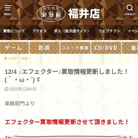
MENU
SEARCH
買取について
アクセス
求人（金沢店サイト）
ウェブチラシ
イベ
HOME
楽器
12/4 ♪エフェクター♪買取情報更新しました！
(｀・ω・´)ゞ
2020年12月4日
楽器部門より
エフェクター買取情報更新させて頂きました！