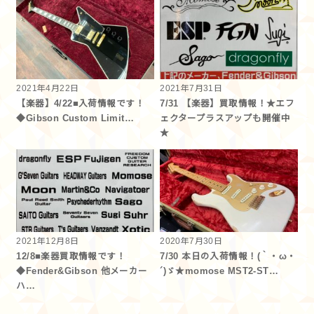
2021年4月22日
2021年7月31日
【楽器】4/22■入荷情報です！
7/31 【楽器】買取情報！★エフ
◆Gibson Custom Limit…
ェクタープラスアップも開催中
★
2021年12月8日
2020年7月30日
12/8■楽器買取情報です！
7/30 本日の入荷情報！(｀・ω・
◆Fender&Gibson 他メーカー
´)ゞ★momose MST2-ST…
ハ…