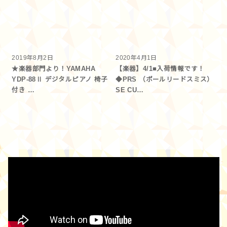
2019年8月2日
2020年4月1日
★楽器部門より！YAMAHA
【楽器】4/1■入荷情報です！
YDP-88Ⅱ デジタルピアノ 椅子
◆PRS （ポールリードスミス）
付き …
SE CU…