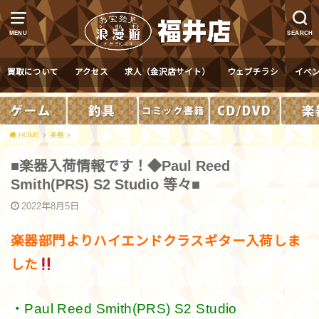
MENU
SEARCH
買取について
アクセス
求人（金沢店サイト）
ウェブチラシ
イベ
HOME
楽器
■楽器入荷情報です！◆Paul Reed
Smith(PRS) S2 Studio 等々■
2022年8月5日
楽器部門よりハイエンドクラスギター入荷しま
した
・Paul Reed Smith(PRS) S2 Studio