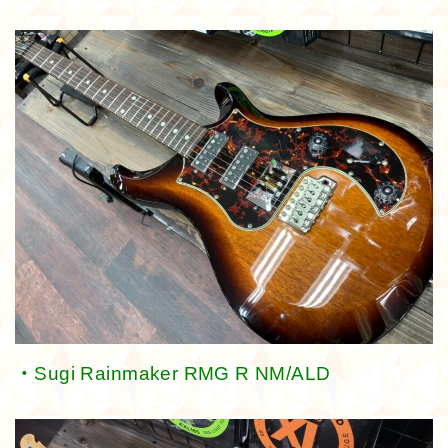
・Sugi Rainmaker RMG R NM/ALD