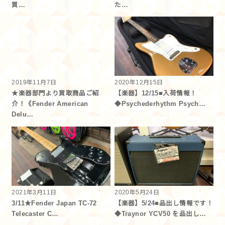
買…
た…
2019年11月7日
2020年12月15日
★楽器部門より買取商品ご紹
【楽器】12/15■入荷情報！
介！《Fender American
◆Psychederhythm Psych…
Delu…
2021年3月11日
2020年5月24日
3/11★Fender Japan TC-72
【楽器】5/24■品出し情報です！
Telecaster C…
◆Traynor YCV50 を品出し…