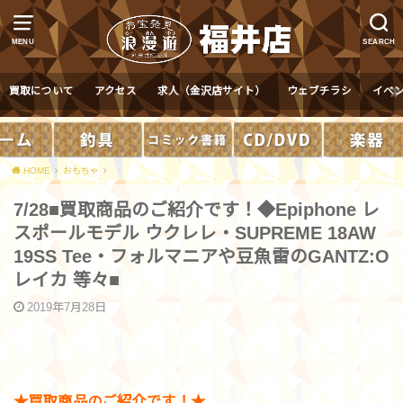
MENU
SEARCH
買取について
アクセス
求人（金沢店サイト）
ウェブチラシ
イベ
HOME
おもちゃ
7/28■買取商品のご紹介です！◆Epiphone レ
スポールモデル ウクレレ・SUPREME 18AW
19SS Tee・フォルマニアや豆魚雷のGANTZ:O
レイカ 等々■
2019年7月28日
★買取商品のご紹介です！★