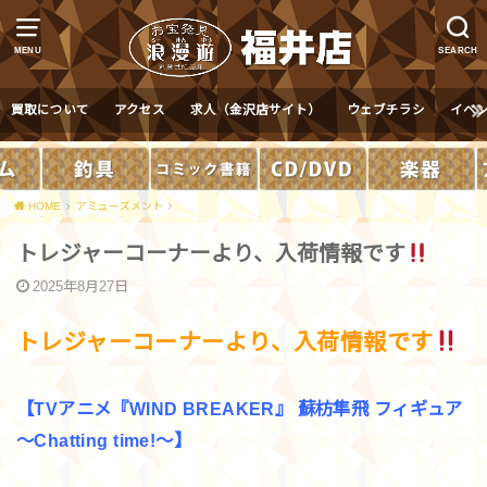
MENU
SEARCH
買取について
アクセス
求人（金沢店サイト）
ウェブチラシ
イベ
HOME
アミューズメント
トレジャーコーナーより、入荷情報です
2025年8月27日
トレジャーコーナーより、入荷情報です
【TVアニメ『WIND BREAKER』 蘇枋隼飛 フィギュア
～Chatting time!～】