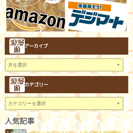
アーカイブ
ア
ー
カ
カテゴリー
イ
ブ
カ
テ
ゴ
人気記事
リ