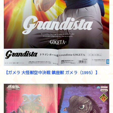
【ガメラ 大怪獣空中決戦 鎮座獣 ガメラ（1995）】