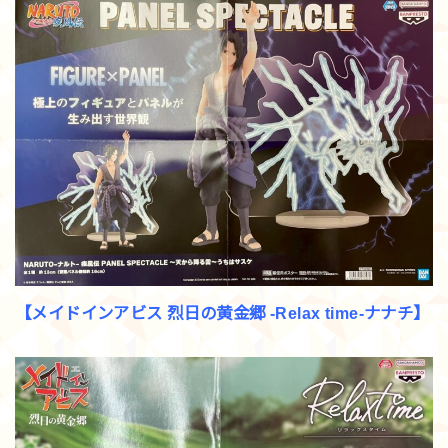
【メイドインアビス 烈日の黄金郷 -Relax time-ナナチ】