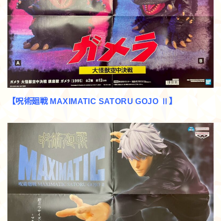
【呪術廻戦 MAXIMATIC SATORU GOJO Ⅱ】