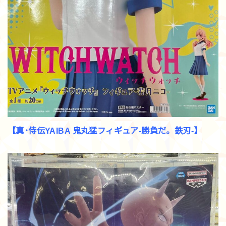
【真･侍伝YAIBA 鬼丸猛フィギュア-勝負だ。鉄刃-】