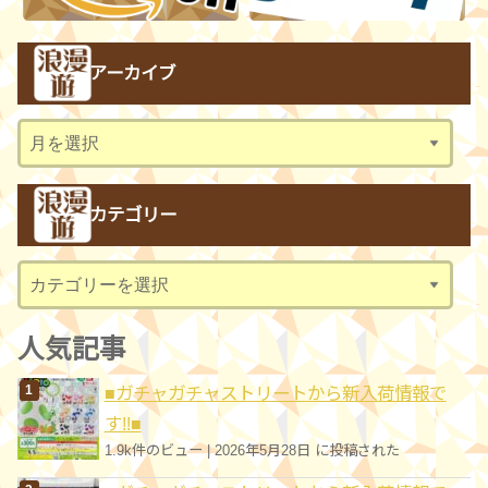
アーカイブ
ア
ー
カ
カテゴリー
イ
ブ
カ
テ
ゴ
人気記事
リ
■ガチャガチャストリートから新入荷情報で
ー
す!!■
1.9k件のビュー
|
2026年5月28日 に投稿された