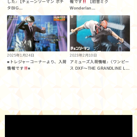
した♪【チェーンソーマン ポチ
報です
【初音ミク
タBIG…
Wonderlan…
2025年1月24日
2023年2月10日
■トレジャーコーナーより、入荷
アミューズ入荷情報♪〈ワンピー
情報です
■
ス DXF～THE GRANDLINE L…