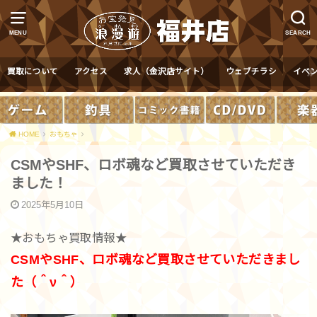
MENU
SEARCH
買取について
アクセス
求人（金沢店サイト）
ウェブチラシ
イベ
HOME
おもちゃ
CSMやSHF、ロボ魂など買取させていただき
ました！
2025年5月10日
★おもちゃ買取情報★
CSMやSHF、ロボ魂など買取させていただきまし
た（＾ν＾）