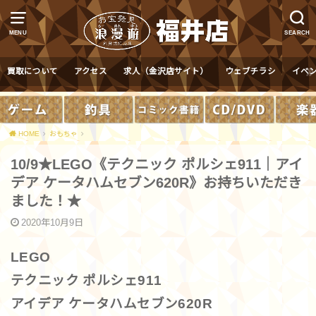
MENU
SEARCH
買取について
アクセス
求人（金沢店サイト）
ウェブチラシ
イベ
HOME
おもちゃ
10/9★LEGO《テクニック ポルシェ911｜アイ
デア ケータハムセブン620R》お持ちいただき
ました！★
2020年10月9日
LEGO
テクニック ポルシェ911
アイデア ケータハムセブン620R