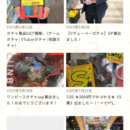
2023年1月12日
2022年5月2日
ガチャ景品GET情報♪〈ゲーム
【Vチューバーガチャ】SP賞出
ガチャ│VTuberガチャ│地獄ガ
ました！
チャ〉
2025年3月28日
2020年7月22日
ワンピースガチャssp賞出まし
7/22 ★2000円でかぷせる★《S
た！おめでとうございます！
賞》出ました～！°˖✧◝(⁰▿⁰)…