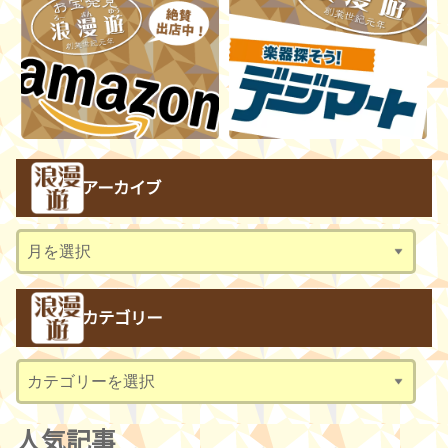
アーカイブ
ア
ー
カ
カテゴリー
イ
ブ
カ
テ
ゴ
人気記事