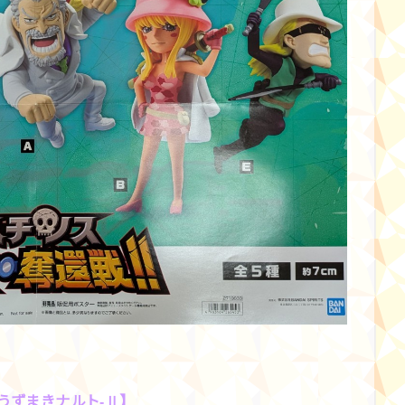
ga-うずまきナルト-Ⅱ】