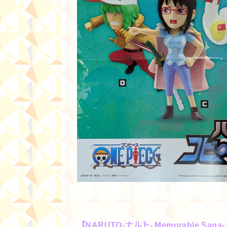
【NARUTO-ナルト- Memorable Sa