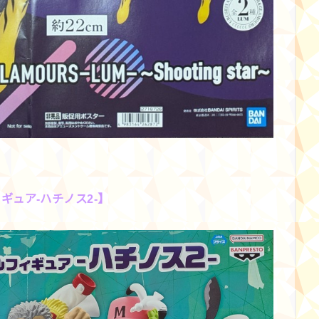
ギュア-ハチノス2-】