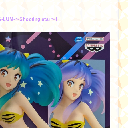
UM-～Shooting star～】