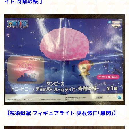
イト-奇跡の桜-】
【呪術廻戦 フィギュアライト 虎杖悠仁｢黒閃｣】