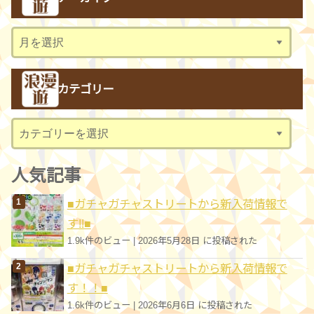
ア
ー
カ
カテゴリー
イ
ブ
カ
テ
ゴ
人気記事
リ
■ガチャガチャストリートから新入荷情報で
ー
す!!■
1.9k件のビュー
|
2026年5月28日 に投稿された
■ガチャガチャストリートから新入荷情報で
す！！■
1.6k件のビュー
|
2026年6月6日 に投稿された