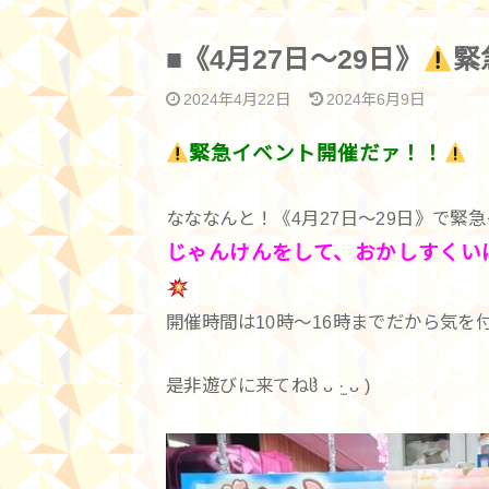
■《4月27日〜29日》
緊
2024年4月22日
2024年6月9日
緊急イベント開催だァ！！
なななんと！《4月27日〜29日》で緊
じゃんけんをして、おかしすくい
開催時間は10時〜16時までだから気を
是非遊びに来てねჱ̒ ᴗ ·̫ ᴗ )