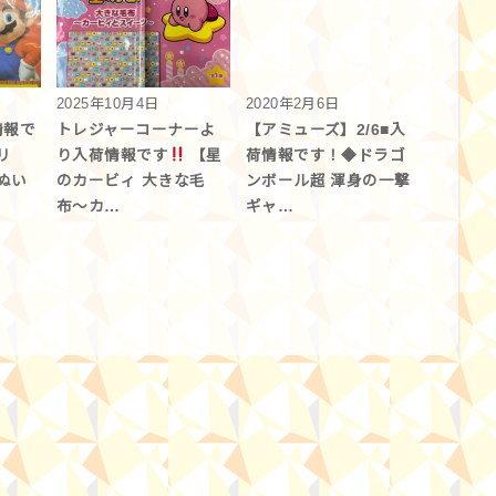
2025年10月4日
2020年2月6日
情報で
トレジャーコーナーよ
【アミューズ】2/6■入
リ
り入荷情報です
【星
荷情報です！◆ドラゴ
ぬい
のカービィ 大きな毛
ンボール超 渾身の一撃
布〜カ…
ギャ…