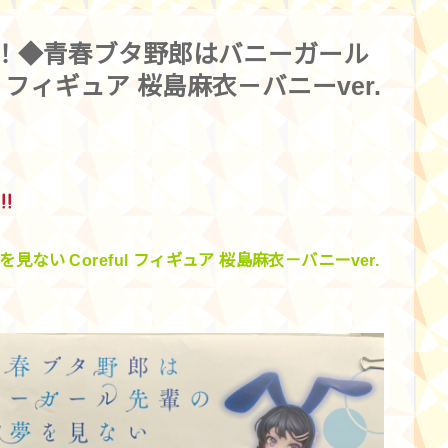
！◆青春ブタ野郎はバニーガール
l フィギュア 桜島麻衣－バニーver.
い Coreful フィギュア 桜島麻衣－バニーver.