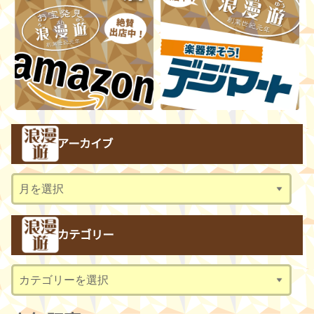
アーカイブ
ア
ー
カ
カテゴリー
イ
ブ
カ
テ
ゴ