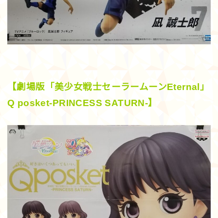
【劇場版「美少女戦士セーラームーンEternal」
Q posket-PRINCESS SATURN-】