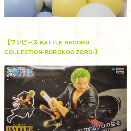
【ワンピース BATTLE RECORD
COLLECTION-RORONOA ZORO-】