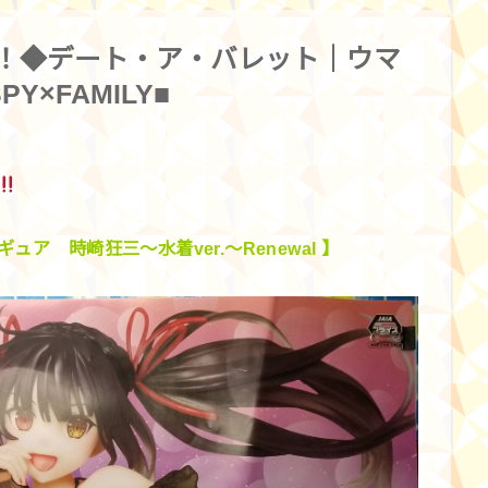
！◆デート・ア・バレット｜ウマ
×FAMILY■
ギュア 時崎狂三～水着ver.～Renewal 】