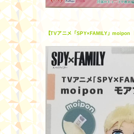
【TVアニメ「SPY×FAMILY」moipon