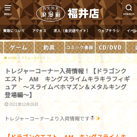
MENU
SEARCH
買取について
アクセス
求人（金沢店サイト）
ウェブチラシ
イベ
HOME
アミューズメント
トレジャーコーナー入荷情報！【ドラゴンク
エスト AM キングスライムキラキラフィギ
ュア ～スライムベホマズン＆メタルキング
登場編～】
2021年12月26日
トレジャーコーナーより入荷情報です