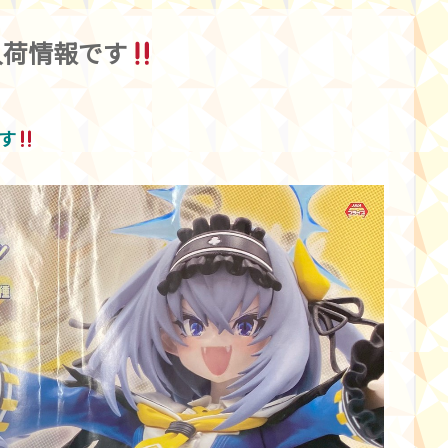
荷情報です︎
︎