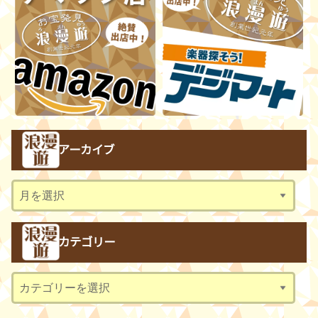
アーカイブ
ア
ー
カ
カテゴリー
イ
ブ
カ
テ