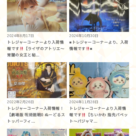
2024年8月17日
2024年10月30日
トレジャーコーナーより入荷情
■トレジャーコーナーより、入荷
報です
【ライザのアトリエ～
情報です
■
常闇の女王と秘…
2022年2月26日
2024年11月28日
トレジャーコーナー入荷情報！
トレジャーコーナーより入荷情
【劇場版 呪術廻戦0 ぬーどるス
報です
【ちいかわ 指先パペッ
トッパーフィ…
ト〜パジャマ…