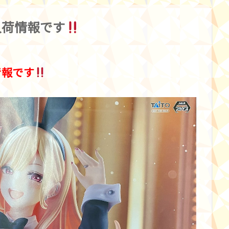
荷情報です︎
報です︎