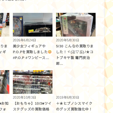
2026年6月24日
2020年5月30日
取りま
美少女フィギュアや
5/30 こんなの買取りま
ィギ
P.O.Pを買取しました
した！ヾ(≧▽≦)ﾉ★コ
#P.O.P #ワンピース…
トブキヤ製 竈門炭治
郎…
2020年10月3日
2019年6月30日
■お知
【おもちゃ】10/3■ツイ
＋★ヒプノシスマイク
フォ
ステグッズの買取価格
のグッズ買取強化中！