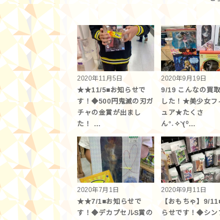
2020年11月5日
2020年9月19日
★★11/5■お知らせで
9/19 こんなの買
す！◆500円鬼滅の刃ガ
した！★美少女フ
チャの金賞が出まし
ュア★たくさ
た！ …
ん°˖✧◝(⁰…
2020年7月1日
2020年9月11日
★★7/1■お知らせで
【おもちゃ】9/11
す！◆デカプセルS賞の
らせです！◆シン