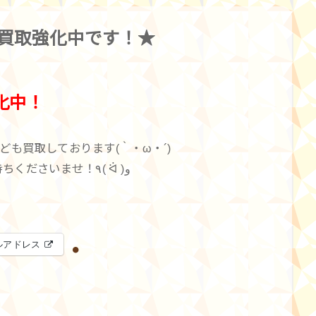
ズ買取強化中です！★
化中！
も買取しております(｀・ω・´)
細かいモノから大きなモノまで ぜひお持ちくださいませ！٩( ᐛ )و
ルアドレス