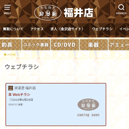
MENU
SEARCH
買取について
アクセス
求人（金沢店サイト）
ウェブチラシ
イベ
HOME
ウェブチラシ
浪漫遊 福井店
本 Webチラシ
2019年4月29日
2024/7/17 更新