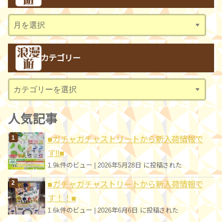
ア
ー
カ
カテゴリー
イ
ブ
カ
テ
ゴ
人気記事
リ
■ガチャガチャストリートから新入荷情報で
ー
す!!■
1.9k件のビュー
|
2026年5月28日 に投稿された
■ガチャガチャストリートから新入荷情報で
す！！■
1.6k件のビュー
|
2026年6月6日 に投稿された