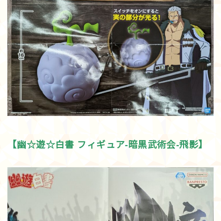
【幽☆遊☆白書 フィギュア-暗黒武術会-飛影】