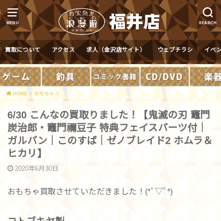
MENU
SEARCH
買取について
アクセス
求人（金沢店サイト）
ウェブチラシ
イベ
HOME
おもちゃ
6/30 こんなの買取りました！【鬼滅の刃 竈門
炭治郎・竈門禰豆子 特典フェイスパーツ付｜
ガルパン｜このすば｜ゼノブレイド2 ホムラ＆
ヒカリ】
2020年6月30日
おもちゃ買取させていただきました！(*ﾟ▽ﾟ*)