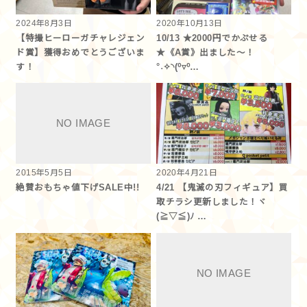
2024年8月3日
2020年10月13日
【特撮ヒーローガチャレジェン
10/13 ★2000円でかぷせる
ド賞】獲得おめでとうございま
★《A賞》出ました～！
す！
°˖✧◝(⁰▿⁰…
2015年5月5日
2020年4月21日
絶賛おもちゃ値下げSALE中!!
4/21 【鬼滅の刃フィギュア】買
取チラシ更新しました！ヾ
(≧▽≦)ﾉ …