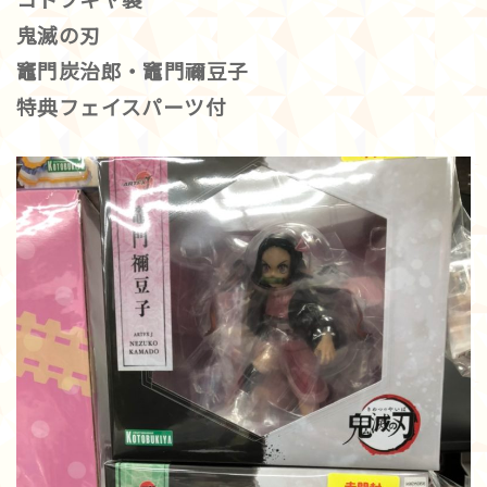
コトブキヤ製
鬼滅の刃
竈門炭治郎・竈門禰豆子
特典フェイスパーツ付