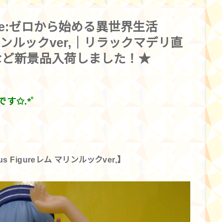
e:ゼロから始める異世界生活
ム マリンルックver,｜リラックマデリ直
など新景品入荷しました！★
✩.*˚
 Figureレム マリンルックver,】