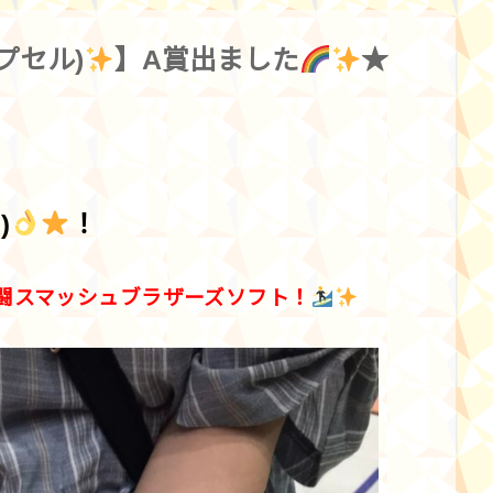
プセル)
】A賞出ました
★
)
！
 大乱闘スマッシュブラザーズソフト！