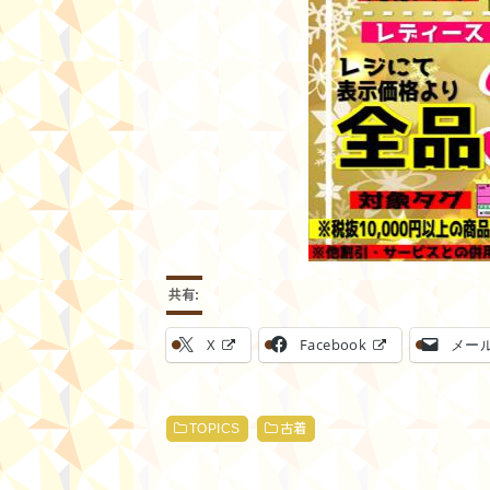
共有:
X
Facebook
メー
TOPICS
古着