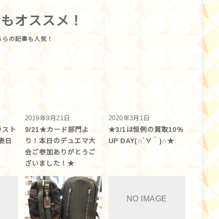
らもオススメ！
2019年9月21日
2020年3月1日
ラスト
9/21★カード部門よ
★3/1は恒例の買取10％
表日
り！本日のデュエマ大
UP DAY(∩´∀｀)∩★
会ご参加ありがとうご
ざいました！★