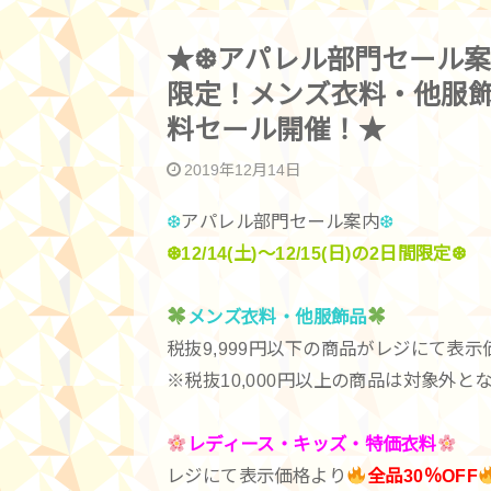
★❆アパレル部門セール案内❆1
限定！メンズ衣料・他服
料セール開催！★
2019年12月14日
❆
アパレル部門セール案内
❆
❆12/14(土)～12/15(日)の2日間限定❆
メンズ衣料・他服飾品
税抜9,999円以下の商品がレジにて表示
※税抜10,000円以上の商品は対象外と
レディース・キッズ・特価衣料
レジにて表示価格より
全品30％OFF