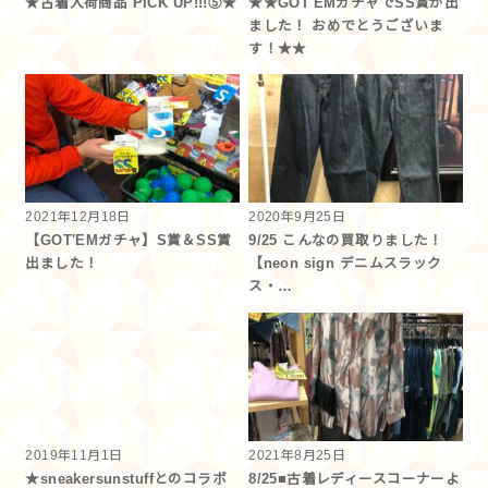
★古着入荷商品 PICK UP!!!⑤★
★★GOT'EMガチャでSS賞が出
ました！ おめでとうございま
す！★★
2021年12月18日
2020年9月25日
【GOT'EMガチャ】S賞＆SS賞
9/25 こんなの買取りました！
出ました！
【neon sign デニムスラック
ス・…
2019年11月1日
2021年8月25日
★sneakersunstuffとのコラボ
8/25■古着レディースコーナーよ