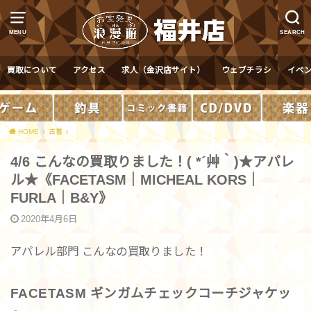
MENU
SEARCH
買取について
アクセス
求人（金沢店サイト）
ウェブチラシ
イベ
HOME
古着
4/6 こんなの買取りました！( *´艸｀)★アパレ
ル★《FACETASM｜MICHEAL KORS｜
FURLA｜B&Y》
2020年4月6日
アパレル部門 こんなの買取りました！
FACETASM ギンガムチェックコーチジャケッ