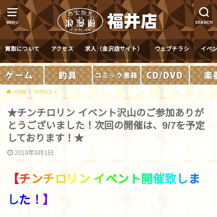
MENU
SEARCH
買取について
アクセス
求人（金沢店サイト）
ウェブチラシ
イベ
HOME
TOPICS
★チンチロリン イベント沢山のご参加ありが
とうございました！次回の開催は、9/7を予定
しております！★
2019年9月1日
【
チ
ン
チ
ロ
リ
ン
イ
ベ
ン
ト
開
催
致
し
ま
し
た
！
】