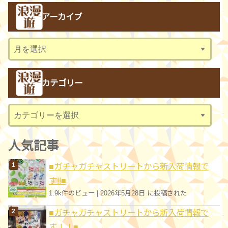
アーカイブ
ア
ー
カ
カテゴリー
イ
ブ
カ
テ
ゴ
人気記事
リ
■ガチャガチャストリートから新入荷情報で
ー
す!!■
1.9k件のビュー
|
2026年5月28日 に投稿された
■ガチャガチャストリートから新入荷情報で
す！！■