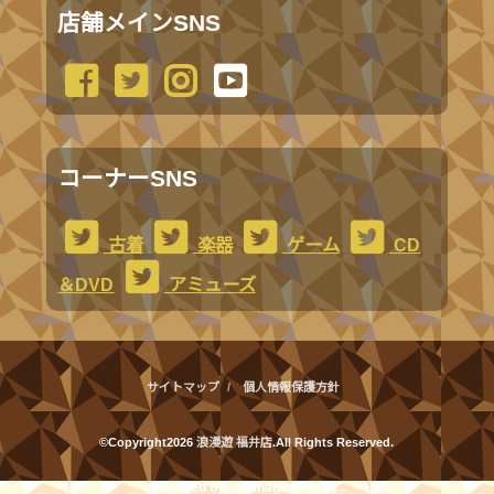
店舗メインSNS
コーナーSNS
古着
楽器
ゲーム
CD
＆DVD
アミューズ
サイトマップ
個人情報保護方針
©Copyright2026
浪漫遊 福井店
.All Rights Reserved.
produced by
...
management by
...