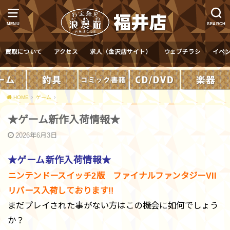
MENU
SEARCH
買取について
アクセス
求人（金沢店サイト）
ウェブチラシ
イベ
HOME
ゲーム
★ゲーム新作入荷情報★
2026年6月3日
★ゲーム新作入荷情報★
ニンテンドースイッチ2版 ファイナルファンタジーVII
リバース入荷しております!!
まだプレイされた事がない方はこの機会に如何でしょう
か？