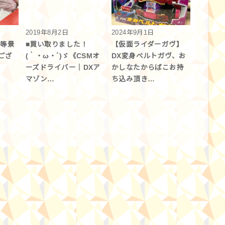
2019年8月2日
2024年9月1日
 等景
■買い取りました！
【仮面ライダーガヴ】
ござ
(｀・ω・´)ゞ《CSMオ
DX変身ベルトガヴ、お
ーズドライバー｜DXア
かしなたからばこお持
マゾン…
ち込み頂き…