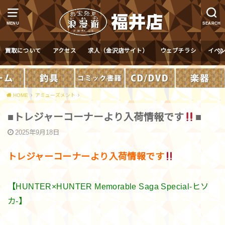
MENU
SEARCH
買取について
アクセス
求人（金沢店サイト）
ウェブチラシ
イベ
HOME
アミューズメント
■トレジャーコーナーより入荷情報です
■
2025年9月18日
トレジャーコーナーより入荷情報です
【HUNTER×HUNTER Memorable Saga Special-ヒソ
カ-】