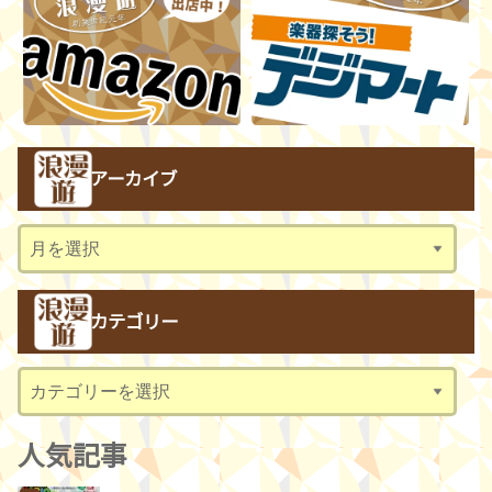
アーカイブ
ア
ー
カ
カテゴリー
イ
ブ
カ
テ
ゴ
人気記事
リ