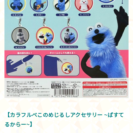
【カラフルべこのめじるしアクセサリー ~ぱすて
るからー~】