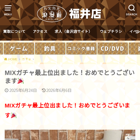
MENU
SEARCH
買取について
アクセス
求人（金沢店サイト）
ウェブチラシ
イベ
HOME
ガチャ
MIXガチャ最上位出ました！おめでとうござい
ます
2025年6月24日
2026年6月6日
MIXガチャ最上位出ました！おめでとうございま
す