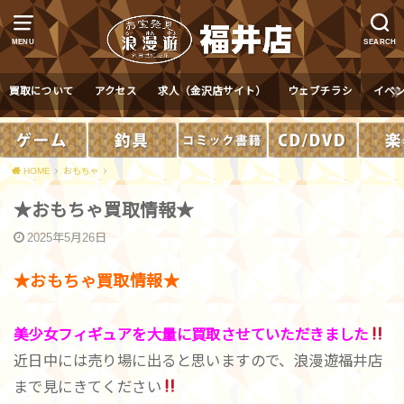
MENU
SEARCH
買取について
アクセス
求人（金沢店サイト）
ウェブチラシ
イベ
HOME
おもちゃ
★おもちゃ買取情報★
2025年5月26日
★おもちゃ買取情報★
美少女フィギュアを大量に買取させていただきました
近日中には売り場に出ると思いますので、浪漫遊福井店
まで見にきてください