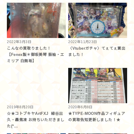
2022年3月3日
2022年11月23日
こんなの買取りました！
〈Vtuberガチャ〉てぇてぇ賞出
【Fenex製＊御坂美琴 振袖・エ
ました！
ミリア 白無垢】
2019年8月20日
2020年6月8日
☆★コトブキヤArtFXJ 緑谷出
★TYPE-MOON作品フィギュア
久・轟焦凍 お持ちいただきまし
の買取告知更新しました！★
た(*…