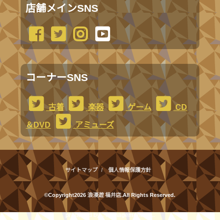
店舗メインSNS
コーナーSNS
古着
楽器
ゲーム
CD
＆DVD
アミューズ
サイトマップ
個人情報保護方針
©Copyright2026
浪漫遊 福井店
.All Rights Reserved.
produced by
...
management by
...