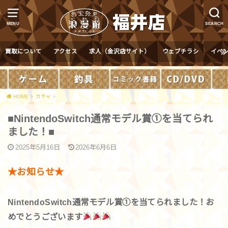
MENU
SEARCH
買取について
アクセス
求人（金沢店サイト）
ウェブチラシ
イベ
HOME
ガチャ
■NintendoSwitch通常モデル賞①を当てられ
ました！■
2025年5月16日
2026年6月6日
★お知らせ★
NintendoSwitch通常モデル賞①を当てられました！お
めでとうございます