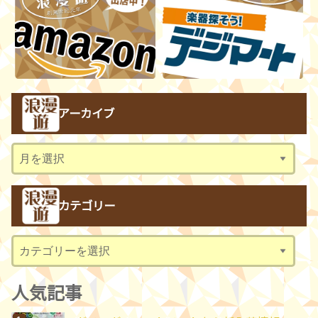
アーカイブ
ア
ー
カ
カテゴリー
イ
ブ
カ
テ
ゴ
人気記事
リ