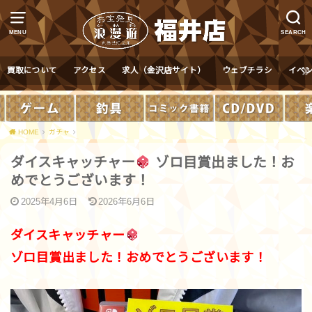
MENU
SEARCH
買取について
アクセス
求人（金沢店サイト）
ウェブチラシ
イベ
HOME
ガチャ
ダイスキャッチャー
ゾロ目賞出ました！お
めでとうございます！
2025年4月6日
2026年6月6日
ダイスキャッチャー
ゾロ目賞出ました！おめでとうございます！