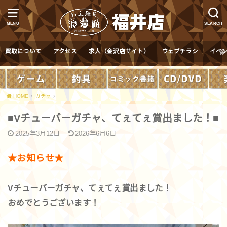
MENU
SEARCH
買取について
アクセス
求人（金沢店サイト）
ウェブチラシ
イベ
HOME
ガチャ
■Vチューバーガチャ、てぇてぇ賞出ました！■
2025年3月12日
2026年6月6日
★お知らせ★
Vチューバーガチャ、
てぇてぇ賞出ました！
おめでとうございます！