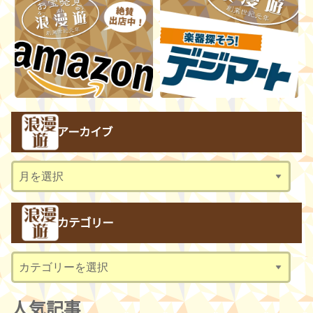
アーカイブ
ア
ー
カ
カテゴリー
イ
ブ
カ
テ
ゴ
人気記事