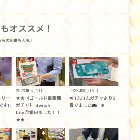
らもオススメ！
2023年9月11日
2025年8月13日
トリー
★★《ゴールド自販機
■ロムロムガチャよりS
す!!
ガチャ》 Switch
賞でました
！■
Lite①賞出ました！！
★★