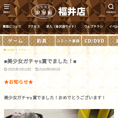
MENU
SEARCH
買取について
アクセス
求人（金沢店サイト）
ウェブチラシ
イベ
HOME
ガチャ
■美少女ガチャs賞でました！■
2025年3月10日
2026年6月6日
★お知らせ★
美少女ガチャs賞でました！おめでとうございます！