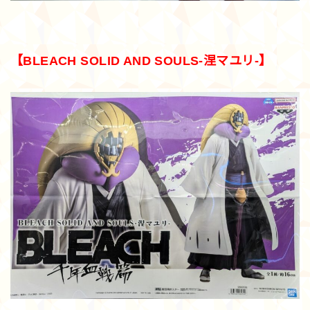
【BLEACH SOLID AND SOULS-涅マユリ-】