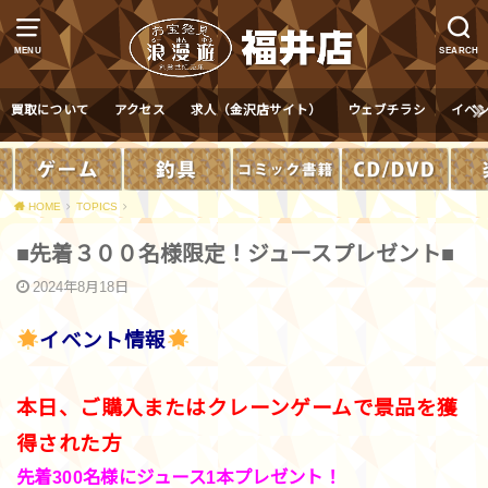
MENU
SEARCH
買取について
アクセス
求人（金沢店サイト）
ウェブチラシ
イベ
HOME
TOPICS
■先着３００名様限定！ジュースプレゼント■
2024年8月18日
イベント情報
本日、ご購入またはクレーンゲームで景品を獲
得された方
先着300名様にジュース1本プレゼント！