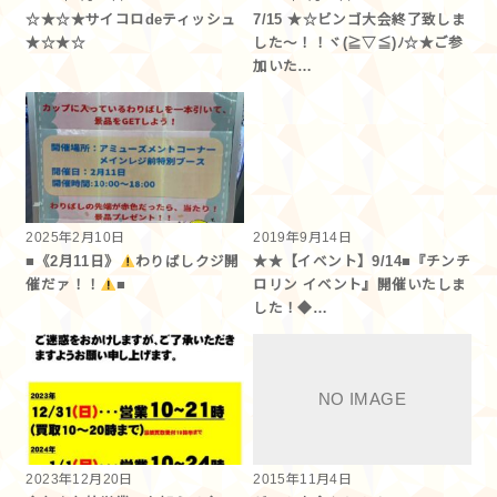
☆★☆★サイコロdeティッシュ
7/15 ★☆ビンゴ大会終了致しま
★☆★☆
した～！！ヾ(≧▽≦)ﾉ☆★ご参
加いた…
2025年2月10日
2019年9月14日
■《2月11日》
わりばしクジ開
★★【イベント】9/14■『チンチ
催だァ！！
■
ロリン イベント』開催いたしま
した！◆…
2023年12月20日
2015年11月4日