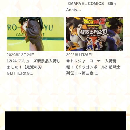
《MARVEL COMICS 80th
Anniv…
2020年12月24日
2023年1月26日
12/24 アミューズ新景品入荷し
◆トレジャーコーナー入荷情
ました！【鬼滅の刃
報！《ドラゴンボールZ 超戦士
GLITTER&G…
列伝Ⅲ～第三章 …