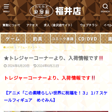
MENU
SEARCH
買取について
アクセス
求人（金沢店サイト）
ウェブチラシ
イベ
HOME
アミューズメント
★トレジャーコーナーより、入荷情報です
2024年6月20日
2024年6月21日
トレジャーコーナーより、入荷情報です
【アニメ「この素晴らしい世界に祝福を！３」１/７スケ
ールフィギュア めぐみん】