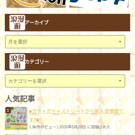
アーカイブ
ア
ー
カ
カテゴリー
イ
ブ
カ
テ
ゴ
人気記事
リ
■ガチャガチャストリートから新入荷情報で
ー
す!!■
1.9k件のビュー
|
2026年5月28日 に投稿された