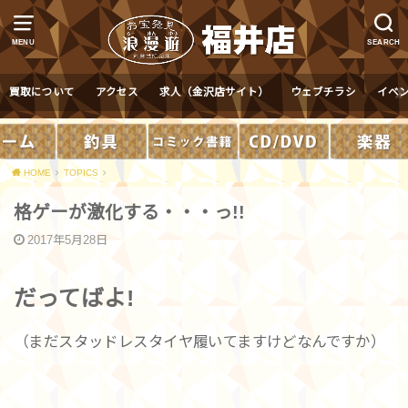
MENU
SEARCH
買取について
アクセス
求人（金沢店サイト）
ウェブチラシ
イベ
HOME
TOPICS
格ゲーが激化する・・・っ!!
2017年5月28日
だってばよ!
（まだスタッドレスタイヤ履いてますけどなんですか）