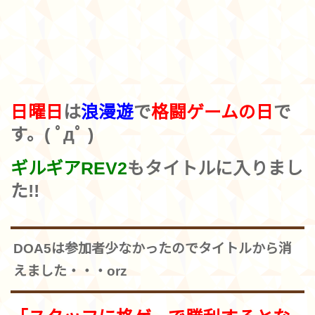
日曜日
は
浪漫遊
で
格闘ゲームの日
で
す。( ﾟдﾟ )
ギルギアREV2
もタイトルに入りまし
た!!
DOA5は参加者少なかったのでタイトルから消
えました・・・orz