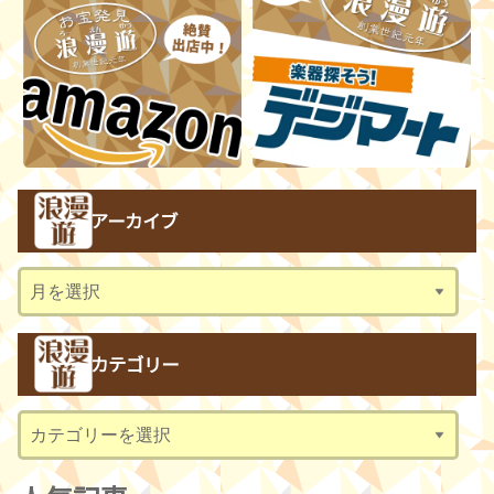
アーカイブ
ア
ー
カ
カテゴリー
イ
ブ
カ
テ
ゴ