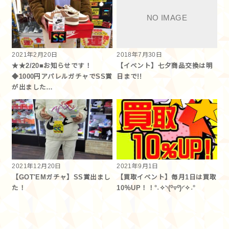
2021年2月20日
2018年7月30日
★★2/20■お知らせです！
【イベント】七夕商品交換は明
◆1000円アパレルガチャでSS賞
日まで!!
が出ました…
2021年12月20日
2021年9月1日
【GOT'EMガチャ】SS賞出まし
【買取イベント】毎月1日は買取
た！
10％UP！！°˖✧◝(⁰▿⁰)◜✧˖°