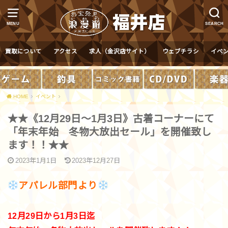
MENU
SEARCH
買取について
アクセス
求人（金沢店サイト）
ウェブチラシ
イベ
HOME
イベント
★★《12月29日～1月3日》古着コーナーにて
「年末年始 冬物大放出セール」を開催致し
ます！！★★
2023年1月1日
2023年12月27日
アパレル部門より
12月29日から1月3日迄