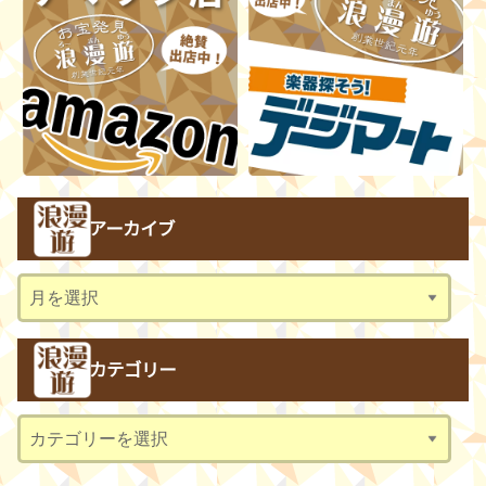
アーカイブ
ア
ー
カ
カテゴリー
イ
ブ
カ
テ