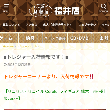
MENU
SEARCH
買取について
アクセス
求人（金沢店サイト）
ウェブチラシ
イベ
HOME
アミューズメント
■トレジャー入荷情報です！■
2023年12月23日
トレジャーコーナーより、入荷情報です
【リコリス・リコイル Coreful フィギュア 錦木千束～制
服ver.～】