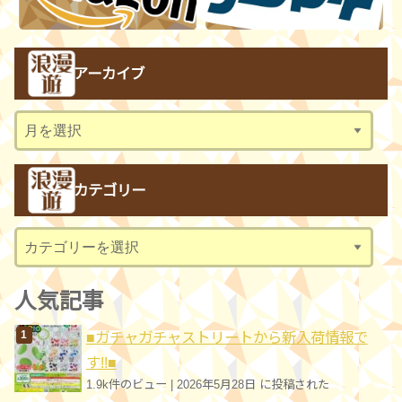
アーカイブ
ア
ー
カ
カテゴリー
イ
ブ
カ
テ
ゴ
人気記事
リ
■ガチャガチャストリートから新入荷情報で
ー
す!!■
1.9k件のビュー
|
2026年5月28日 に投稿された