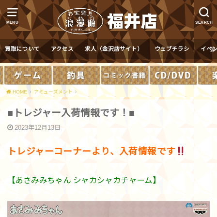
MENU
SEARCH
買取について
アクセス
求人（金沢店サイト）
ウェブチラシ
イベ
HOME
アミューズメント
■トレジャー入荷情報です！■
2023年12月13日
トレジャーコーナーより、入荷情報です
【あさみみちゃん シャカシャカチャーム】