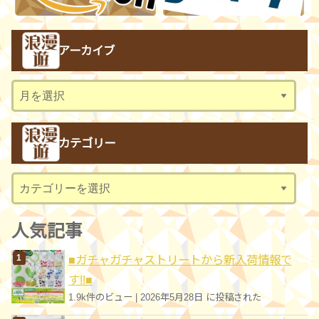
アーカイブ
ア
ー
カ
カテゴリー
イ
ブ
カ
テ
ゴ
人気記事
リ
■ガチャガチャストリートから新入荷情報で
ー
す!!■
1.9k件のビュー
|
2026年5月28日 に投稿された