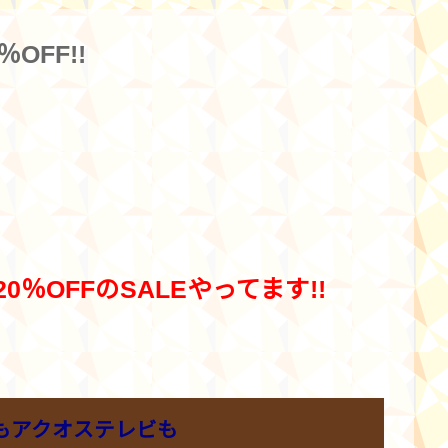
OFF!!
％OFFのSALEやってます!!
オ7もアクオステレビも