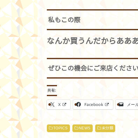
私もこの際
なんか買うんだからああ
ぜひこの機会にご来店くださいま
共有:
X
Facebook
メー
TOPICS
NEWS
未分類