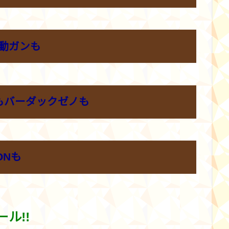
動ガンも
語もバーダックゼノも
ONも
ール!!