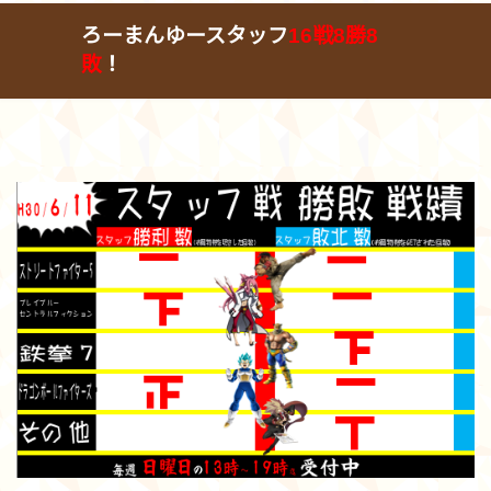
ろーまんゆースタッフ
16戦8勝8
敗
！