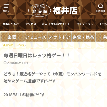
MENU
SEARCH
買取について
アクセス
求人（金沢店サイト）
ウェブチラシ
イベ
HOME
NEWS
毎週日曜日はレッツ格ゲー！！
2018年6月11日
どうも！最近格ゲーやって（今更）モンハンワールドを
始めたゲーム担当Iです(^-^*)/
2018/6/11の戦績(/*^^)/