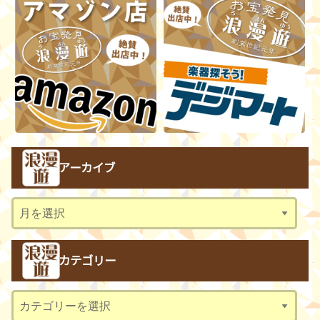
アーカイブ
ア
ー
カ
カテゴリー
イ
ブ
カ
テ