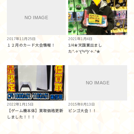
2017年11月25日
2021年1月4日
１２月のカード大会情報！
1/4★天国賞出まし
た°˖✧◝(⁰▿⁰)◜✧˖°★
2022年1月15日
2015年8月13日
【ゲーム機本体】買取価格更新
ビンゴ大会！！
しました！！！