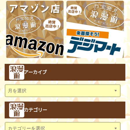
アーカイブ
ア
ー
カ
カテゴリー
イ
ブ
カ