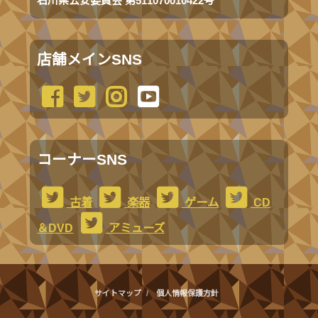
石川県公安委員会 第511070010422号
店舗メインSNS
コーナーSNS
古着
楽器
ゲーム
CD
＆DVD
アミューズ
サイトマップ
個人情報保護方針