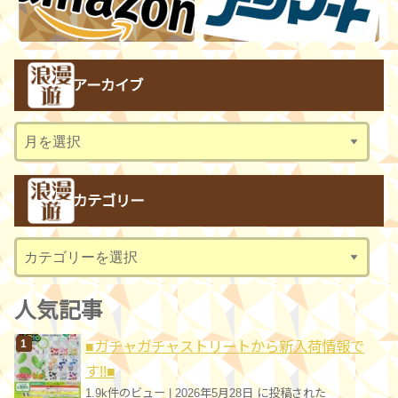
アーカイブ
ア
ー
カ
カテゴリー
イ
ブ
カ
テ
ゴ
人気記事
リ
■ガチャガチャストリートから新入荷情報で
ー
す!!■
1.9k件のビュー
|
2026年5月28日 に投稿された